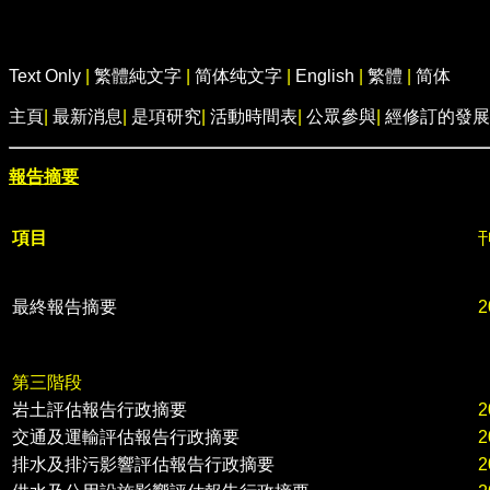
Text Only
|
繁體純文字
|
简体纯文字
|
English
|
繁體
|
简体
主頁
|
最新消息
|
是項研究
|
活動時間表
|
公眾參與
|
經修訂的發展
報告摘要
項目
最終報告摘要
2
第三階段
岩土評估報告行政摘要
2
交通及運輸評估報告行政摘要
2
排水及排污影響評估報告行政摘要
2