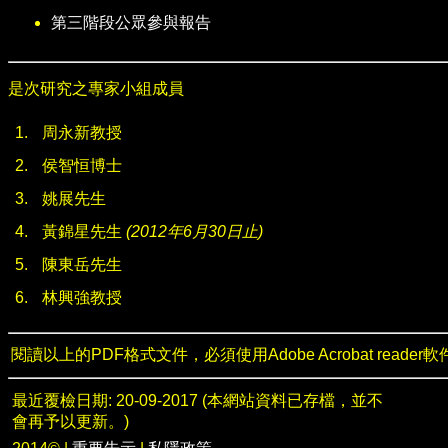
第三階段公眾參與報告
是次研究之專家小組成員
1.
周永新教授
2.
侯智恒博士
3.
姚展先生
4.
黃錦星先生
(2012年6月30日止)
5.
陳東岳先生
6.
林興強教授
閱讀以上的PDF格式文件，必須使用Adobe Acrobat read
最近覆檢日期: 20-09-2017 (本網站資料已存檔，並不
會再予以更新。)