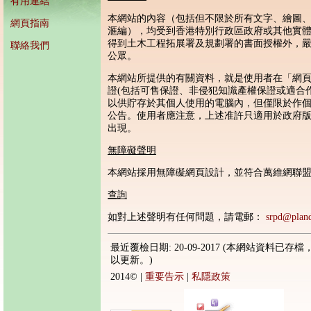
有用連結
本網站的內容（包括但不限於所有文字、繪圖
網頁指南
滙編），均受到香港特別行政區政府或其他實
得到土木工程拓展署及規劃署的書面授權外，
聯絡我們
公眾。
本網站所提供的有關資料，就是使用者在「網
證(包括可售保證、非侵犯知識產權保證或適合
以供貯存於其個人使用的電腦內，但僅限於作
公告。使用者應注意，上述准許只適用於政府
出現。
無障礙聲明
本網站採用無障礙網頁設計，並符合萬維網聯盟《
查詢
如對上述聲明有任何問題，請電郵：
srpd@plan
最近覆檢日期: 20-09-2017 (本網站資料已存
以更新。)
2014©
|
重要告示
|
私隱政策