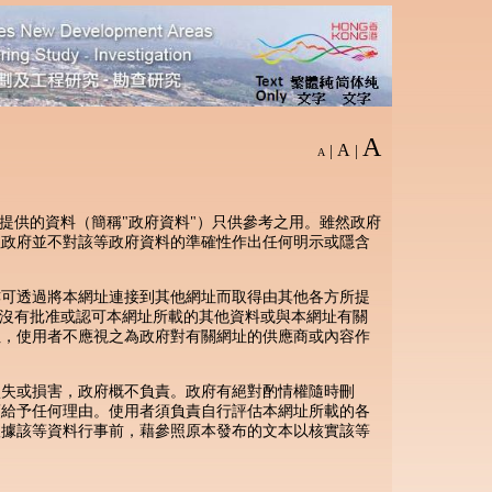
A
A
|
|
A
所提供的資料（簡稱"政府資料"）只供參考之用。雖然政府
但政府並不對該等政府資料的準確性作出任何明示或隱含
亦可透過將本網址連接到其他網址而取得由其他各方所提
並沒有批准或認可本網址所載的其他資料或與本網址有關
址，使用者不應視之為政府對有關網址的供應商或內容作
損失或損害，政府概不負責。政府有絕對酌情權隨時刪
須給予任何理由。使用者須負責自行評估本網址所載的各
根據該等資料行事前，藉參照原本發布的文本以核實該等