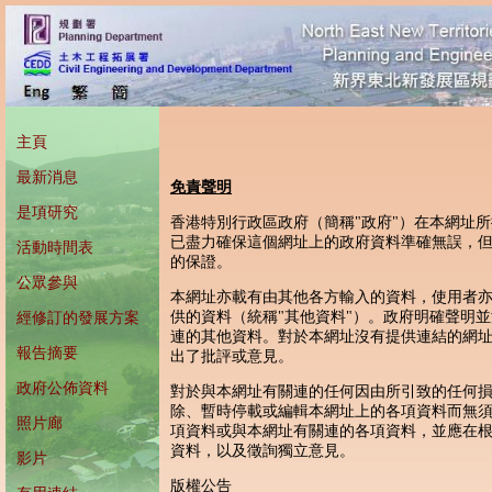
主頁
最新消息
免責聲明
是項研究
香港特別行政區政府（簡稱"政府"）在本網址
已盡力確保這個網址上的政府資料準確無誤，
活動時間表
的保證。
公眾參與
本網址亦載有由其他各方輸入的資料，使用者
供的資料（統稱"其他資料"）。政府明確聲明
經修訂的發展方案
連的其他資料。對於本網址沒有提供連結的網
報告摘要
出了批評或意見。
政府公佈資料
對於與本網址有關連的任何因由所引致的任何
除、暫時停載或編輯本網址上的各項資料而無
照片廊
項資料或與本網址有關連的各項資料，並應在
資料，以及徵詢獨立意見。
影片
版權公告