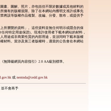
、圖畫、圖解、照片，亦包括但不限於數據或其他材料的
體所擁有的版權規限。除了在本網站內獲明文准許或事先
嚴禁將該等版權作品複製、改編、分發、散布，或提供予
頁上所瀏覽的資料」。這些資料並無任何明示或隱含的保
作任何特定用途保證)。現准許使用者下載本網站的材料，
個人用途或非商業性質的內部用途，並須同時下載本版權
版權材料。當涉及第三者版權時，適當的公告會在本網站
無障礙網頁內容指引》2.0 AA級別標準。
d.gov.hk
或
nentnda@cedd.gov.hk
檔，並不會再予